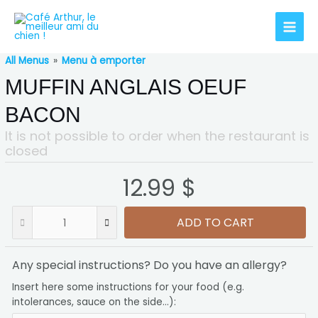
All Menus
»
Menu à emporter
MUFFIN ANGLAIS OEUF
BACON
It is not possible to order when the restaurant is
closed
12.99 $
ADD TO CART
Any special instructions? Do you have an allergy?
Insert here some instructions for your food (e.g.
intolerances, sauce on the side...):