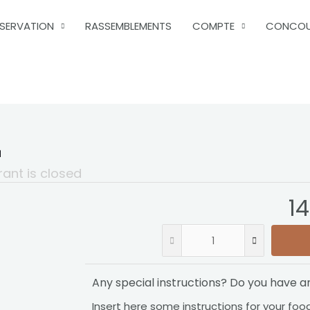
ÉSERVATION
RASSEMBLEMENTS
COMPTE
CONCO
E
rant is closed
14
Any special instructions? Do you have a
Insert here some instructions for your food 