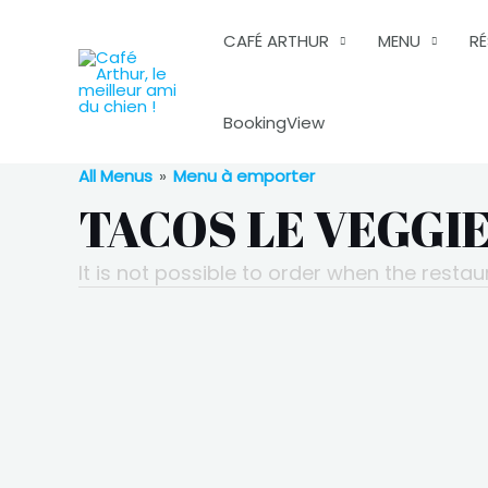
CAFÉ ARTHUR
MENU
R
BookingView
All Menus
»
Menu à emporter
TACOS LE VEGGI
It is not possible to order when the restau