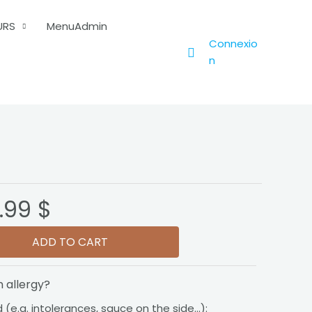
URS
MenuAdmin
Connexio
n
.99 $
ADD TO CART
n allergy?
(e.g. intolerances, sauce on the side...):