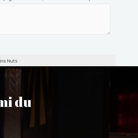
ns Nuts
mi du